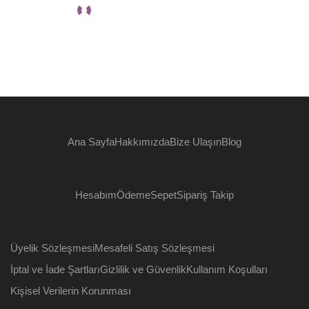
Ana Sayfa
Hakkımızda
Bize Ulaşın
Blog
Hesabım
Ödeme
Sepet
Sipariş Takip
Üyelik Sözleşmesi
Mesafeli Satış Sözleşmesi
İptal ve İade Şartları
Gizlilik ve Güvenlik
Kullanım Koşulları
Kişisel Verilerin Korunması