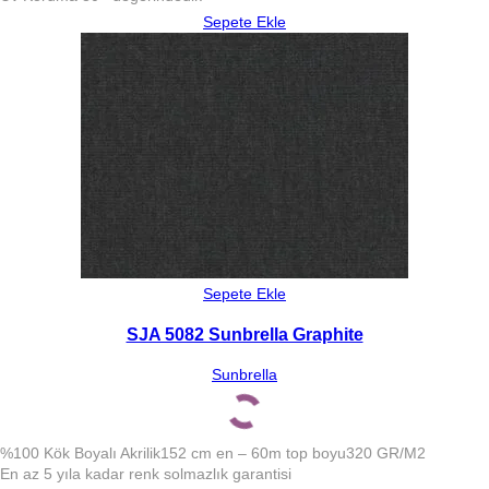
Sepete Ekle
Sepete Ekle
SJA 5082 Sunbrella Graphite
Sunbrella
%100 Kök Boyalı Akrilik
152 cm en – 60m top boyu
320 GR/M2
En az 5 yıla kadar renk solmazlık garantisi