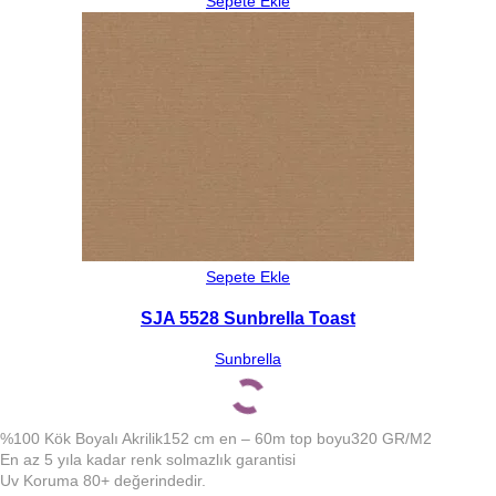
Sepete Ekle
Sepete Ekle
SJA 5528 Sunbrella Toast
Sunbrella
%100 Kök Boyalı Akrilik
152 cm en – 60m top boyu
320 GR/M2
En az 5 yıla kadar renk solmazlık garantisi
Uv Koruma 80+ değerindedir.