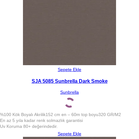
Sepete Ekle
SJA 5085 Sunbrella Dark Smoke
Sunbrella
%100 Kök Boyalı Akrilik
152 cm en – 60m top boyu
320 GR/M2
En az 5 yıla kadar renk solmazlık garantisi
Uv Koruma 80+ değerindedir.
Sepete Ekle