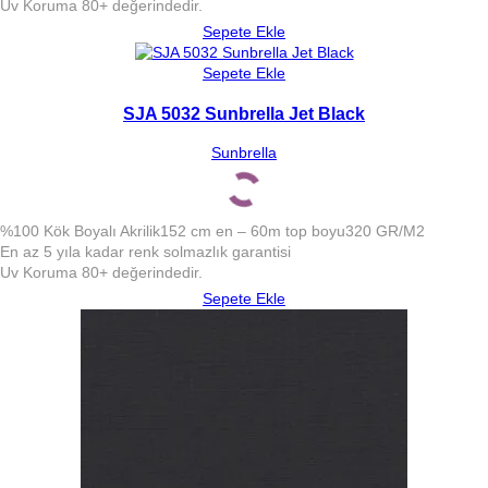
Uv Koruma 80+ değerindedir.
Sepete Ekle
Sepete Ekle
SJA 5032 Sunbrella Jet Black
Sunbrella
%100 Kök Boyalı Akrilik
152 cm en – 60m top boyu
320 GR/M2
En az 5 yıla kadar renk solmazlık garantisi
Uv Koruma 80+ değerindedir.
Sepete Ekle