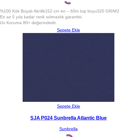
%100 Kök Boyalı Akrilik
152 cm en – 60m top boyu
320 GR/M2
En az 5 yıla kadar renk solmazlık garantisi
Uv Koruma 80+ değerindedir.
Sepete Ekle
Sepete Ekle
SJA P024 Sunbrella Atlantic Blue
Sunbrella