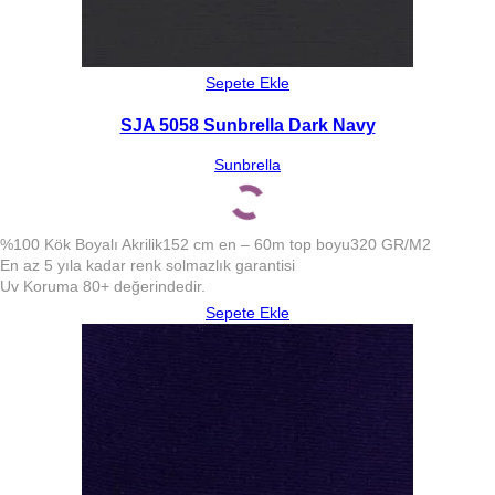
Sepete Ekle
SJA 5058 Sunbrella Dark Navy
Sunbrella
%100 Kök Boyalı Akrilik
152 cm en – 60m top boyu
320 GR/M2
En az 5 yıla kadar renk solmazlık garantisi
Uv Koruma 80+ değerindedir.
Sepete Ekle