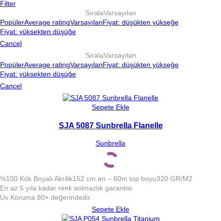
Filter
Sırala
Varsayılan
Popüler
Average rating
Varsayılan
Fiyat: düşükten yükseğe
Fiyat: yüksekten düşüğe
Cancel
Sırala
Varsayılan
Popüler
Average rating
Varsayılan
Fiyat: düşükten yükseğe
Fiyat: yüksekten düşüğe
Cancel
Sepete Ekle
SJA 5087 Sunbrella Flanelle
Sunbrella
%100 Kök Boyalı Akrilik
152 cm en – 60m top boyu
320 GR/M2
En az 5 yıla kadar renk solmazlık garantisi
Uv Koruma 80+ değerindedir.
Sepete Ekle