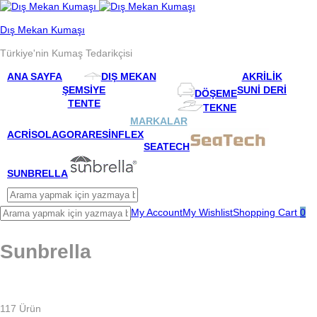
Dış Mekan Kumaşı
Türkiye'nin Kumaş Tedarikçisi
ANA SAYFA
DIŞ MEKAN
AKRILIK
ŞEMSIYE
SUNI DERI
DÖŞEME
TENTE
TEKNE
MARKALAR
ACRISOL
AGORA
RESINFLEX
SEATECH
SUNBRELLA
My Account
My Wishlist
Shopping Cart
0
Sunbrella
117
Ürün