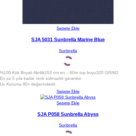
Sepete Ekle
SJA 5031 Sunbrella Marine Blue
Sunbrella
%100 Kök Boyalı Akrilik
152 cm en – 60m top boyu
320 GR/M2
En az 5 yıla kadar renk solmazlık garantisi
Uv Koruma 80+ değerindedir.
Sepete Ekle
Sepete Ekle
SJA P058 Sunbrella Abyss
Sunbrella