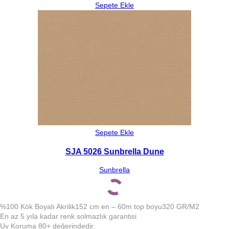
Sepete Ekle
Sepete Ekle
SJA 5026 Sunbrella Dune
Sunbrella
%100 Kök Boyalı Akrilik
152 cm en – 60m top boyu
320 GR/M2
En az 5 yıla kadar renk solmazlık garantisi
Uv Koruma 80+ değerindedir.