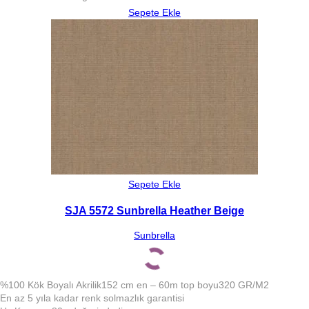
Sepete Ekle
Sepete Ekle
SJA 5572 Sunbrella Heather Beige
Sunbrella
%100 Kök Boyalı Akrilik
152 cm en – 60m top boyu
320 GR/M2
En az 5 yıla kadar renk solmazlık garantisi