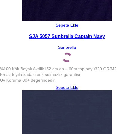
Sepete Ekle
SJA 5057 Sunbrella Captain Navy
Sunbrella
%100 Kök Boyalı Akrilik
152 cm en – 60m top boyu
320 GR/M2
En az 5 yıla kadar renk solmazlık garantisi
Uv Koruma 80+ değerindedir.
Sepete Ekle