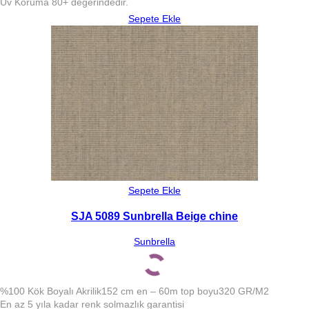
Uv Koruma 80+ değerindedir.
Sepete Ekle
Sepete Ekle
SJA 5089 Sunbrella Beige chine
Sunbrella
%100 Kök Boyalı Akrilik
152 cm en – 60m top boyu
320 GR/M2
En az 5 yıla kadar renk solmazlık garantisi