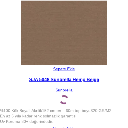
Sepete Ekle
SJA 5048 Sunbrella Hemp Beige
Sunbrella
%100 Kök Boyalı Akrilik
152 cm en – 60m top boyu
320 GR/M2
En az 5 yıla kadar renk solmazlık garantisi
Uv Koruma 80+ değerindedir.