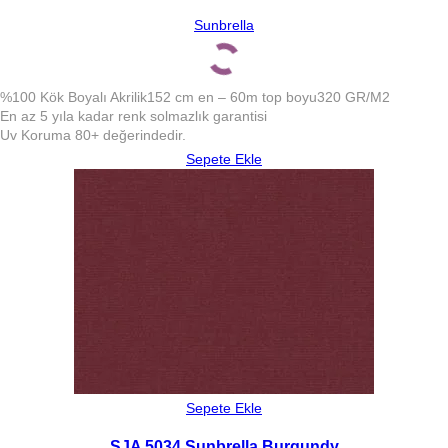
Sunbrella
%100 Kök Boyalı Akrilik
152 cm en – 60m top boyu
320 GR/M2
En az 5 yıla kadar renk solmazlık garantisi
Uv Koruma 80+ değerindedir.
Sepete Ekle
Sepete Ekle
SJA 5034 Sunbrella Burgundy