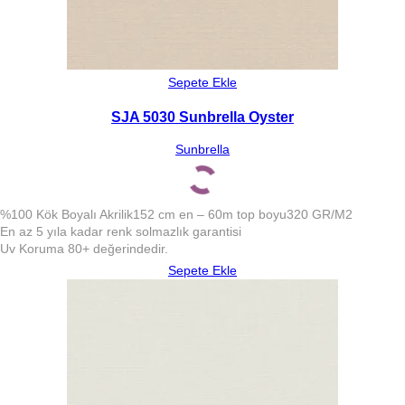
Sepete Ekle
SJA 5030 Sunbrella Oyster
Sunbrella
%100 Kök Boyalı Akrilik
152 cm en – 60m top boyu
320 GR/M2
En az 5 yıla kadar renk solmazlık garantisi
Uv Koruma 80+ değerindedir.
Sepete Ekle