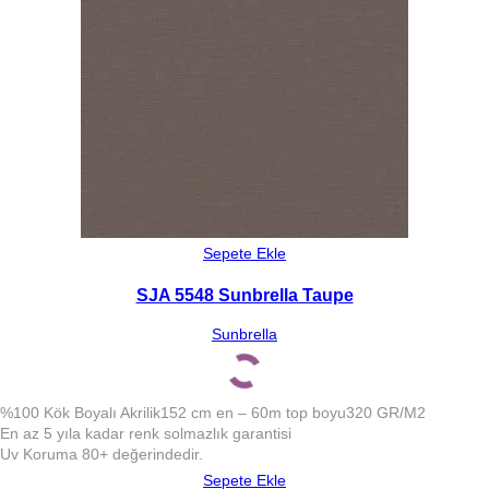
Sepete Ekle
SJA 5548 Sunbrella Taupe
Sunbrella
%100 Kök Boyalı Akrilik
152 cm en – 60m top boyu
320 GR/M2
En az 5 yıla kadar renk solmazlık garantisi
Uv Koruma 80+ değerindedir.
Sepete Ekle