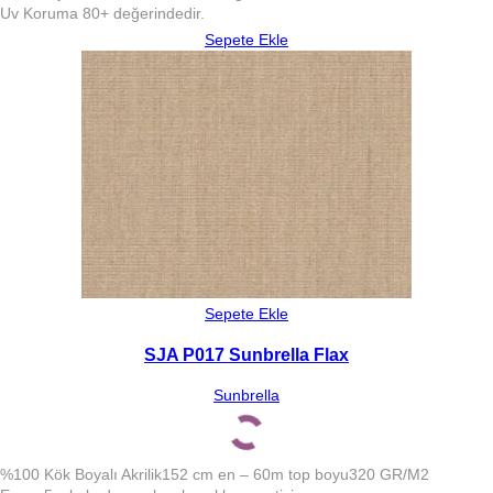
Uv Koruma 80+ değerindedir.
Sepete Ekle
Sepete Ekle
SJA P017 Sunbrella Flax
Sunbrella
%100 Kök Boyalı Akrilik
152 cm en – 60m top boyu
320 GR/M2