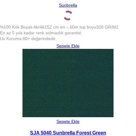
Sunbrella
%100 Kök Boyalı Akrilik
152 cm en – 60m top boyu
320 GR/M2
En az 5 yıla kadar renk solmazlık garantisi
Uv Koruma 80+ değerindedir.
Sepete Ekle
Sepete Ekle
SJA 5040 Sunbrella Forest Green