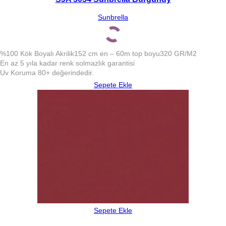
Sunbrella
%100 Kök Boyalı Akrilik
152 cm en – 60m top boyu
320 GR/M2
En az 5 yıla kadar renk solmazlık garantisi
Uv Koruma 80+ değerindedir.
Sepete Ekle
Sepete Ekle