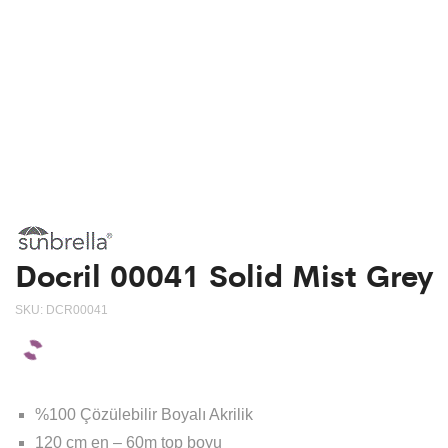
Docril 00041 Solid Mist Grey
SKU:
DCR00041
%100 Çözülebilir Boyalı Akrilik
120 cm en – 60m top boyu