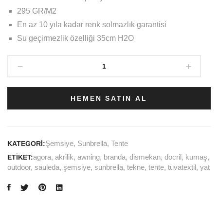
295 GR/M2
En az 10 yıla kadar renk solmazlık garantisi
Su geçirmezlik özelliği 35cm H2O
Docril
00041
Solid
Mist
HEMEN SATIN AL
Grey
miktar
Şemsiye
,
Sunbrella
,
Tente
KATEGORI:
agora
,
akrilik
,
awning
,
branda
,
dismekan
,
docril
,
kumaş
,
ETIKET:
outdoor
,
sauleda
,
şemsiye
,
sunbrella
,
tekne
,
tente
,
tuvatextil
,
yat