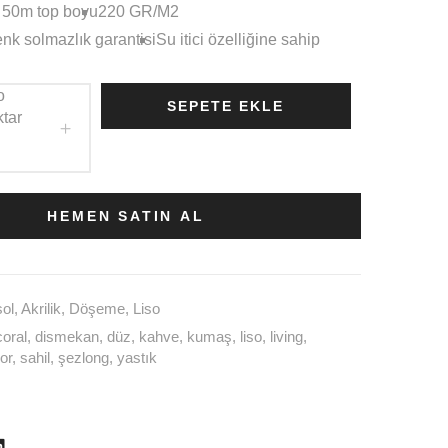
 50m top boyu
220 GR/M2
enk solmazlık garantisi
Su itici özelliğine sahip
o
SEPETE EKLE
ktar
HEMEN SATIN AL
sol
,
Akrilik
,
Döşeme
,
Liso
coral
,
dismekan
,
düz
,
kahve
,
kumaş
,
liso
,
living
,
or
,
sahil
,
şezlong
,
yastık