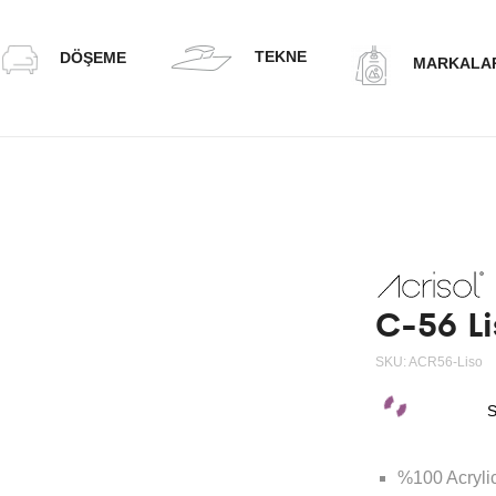
TEKNE
DÖŞEME
MARKALA
C-56 Li
SKU:
ACR56-Liso
S
%100 Acrylic