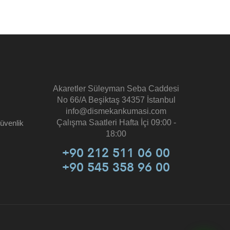
Akaretler Süleyman Seba Caddesi
No 66/A Beşiktaş 34357 İstanbul
info@dismekankumasi.com
Çalışma Saatleri Hafta İçi 09:00 -
Güvenlik
18:00
+90 212 511 06 00
+90 545 358 96 00