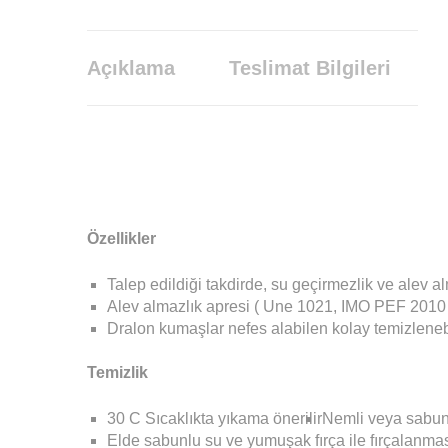
Açıklama
Teslimat Bilgileri
Özellikler
Talep edildiği takdirde, su geçirmezlik ve alev al
Alev almazlık apresi ( Une 1021, IMO PEF 2010 A
Dralon kumaşlar nefes alabilen kolay temizlenebi
Temizlik
30 C Sıcaklıkta yıkama önerilir
Nemli veya sabunlu
Elde sabunlu su ve yumuşak fırça ile fırçalanması