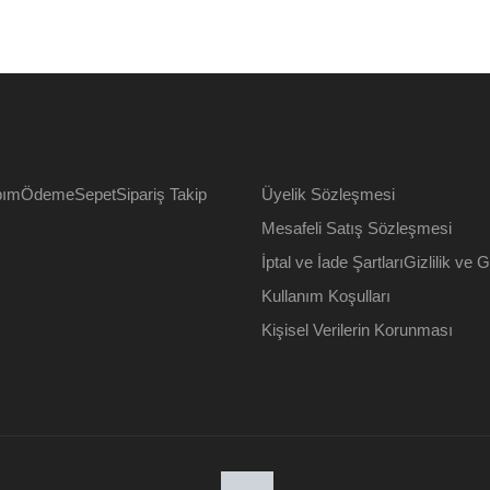
bım
Ödeme
Sepet
Sipariş Takip
Üyelik Sözleşmesi
Mesafeli Satış Sözleşmesi
İptal ve İade Şartları
Gizlilik ve 
Kullanım Koşulları
Kişisel Verilerin Korunması