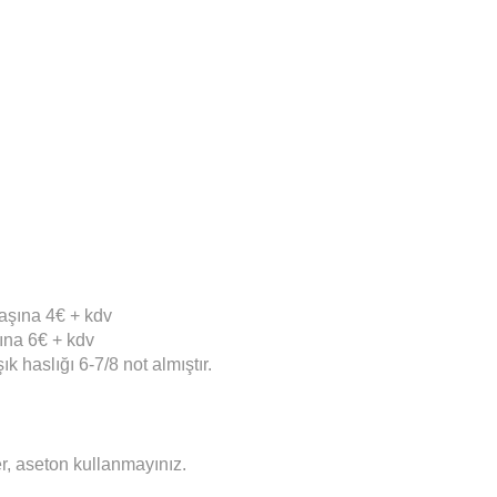
başına 4€ + kdv
ına 6€ + kdv
şık haslığı 6-7/8 not almıştır.
r, aseton kullanmayınız.