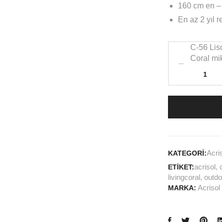
160 cm en –
En az 2 yıl r
C-56 Lis
Coral mi
Acri
KATEGORI:
acrisol
,
ETIKET:
livingcoral
,
outdo
Acrisol
MARKA: