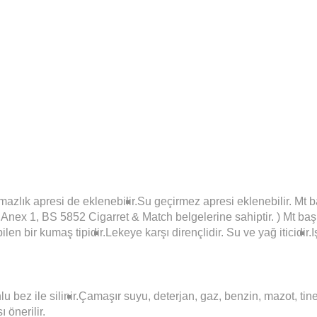
mazlık apresi de eklenebilir.
Su geçirmez apresi eklenebilir. Mt 
nex 1, BS 5852 Cigarret & Match belgelerine sahiptir. ) Mt baş
len bir kumaş tipidir.
Lekeye karşı dirençlidir. Su ve yağ iticidir.
I
 bez ile silinir.
Çamaşır suyu, deterjan, gaz, benzin, mazot, tine
 önerilir.