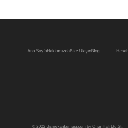
Ana Sayfa
Hakkımızda
Bize Ulaşın
Blog
Hesa
© 2022 dismekankumasi.com by Onur Halı Ltd.Şti.